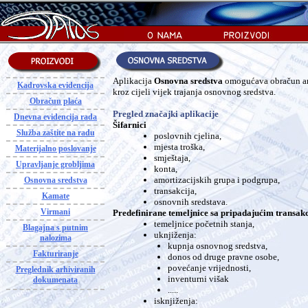
Aplikacija
Osnovna sredstva
omogućava obračun amo
Kadrovska evidencija
kroz cijeli vijek trajanja osnovnog sredstva.
Obračun plaća
Pregled značajki aplikacije
Dnevna evidencija rada
Šifarnici
Služba zaštite na radu
poslovnih cjelina,
mjesta troška,
Materijalno poslovanje
smještaja,
Upravljanje grobljima
konta,
amortizacijskih grupa i podgrupa,
Osnovna sredstva
transakcija,
Kamate
osnovnih sredstava.
Virmani
Predefinirane temeljnice sa pripadajućim transak
temeljnice početnih stanja,
Blagajna s putnim
uknjiženja:
nalozima
kupnja osnovnog sredstva,
Fakturiranje
donos od druge pravne osobe,
povećanje vrijednosti,
Preglednik arhiviranih
inventurni višak
dokumenata
.....
isknjiženja: