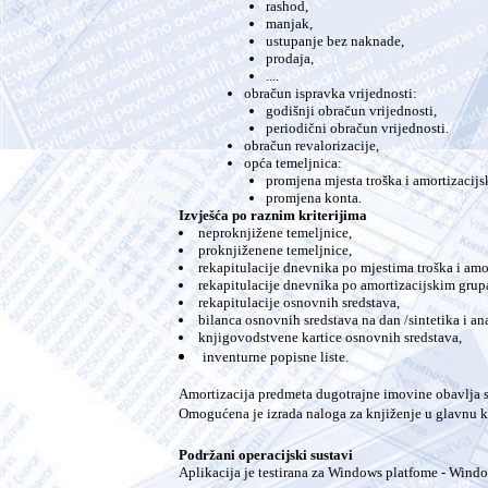
rashod,
manjak,
ustupanje bez naknade,
prodaja,
....
obračun ispravka vrijednosti:
godišnji obračun vrijednosti,
periodični obračun vrijednosti.
obračun revalorizacije,
opća temeljnica:
promjena mjesta troška i amortizacijs
promjena konta.
Izvješća po raznim kriterijima
neproknjižene temeljnice,
proknjiženene temeljnice,
rekapitulacije dnevnika po mjestima troška i am
rekapitulacije dnevnika po amortizacijskim grup
rekapitulacije osnovnih sredstava,
bilanca osnovnih sredstava na dan /sintetika i ana
knjigovodstvene kartice osnovnih sredstava,
inventurne popisne liste.
Amortizacija predmeta dugotrajne imovine obavlja
Omogućena je izrada naloga za knjiženje u glavnu k
Podržani operacijski sustavi
Aplikacija je testirana za Windows platfome - Wind